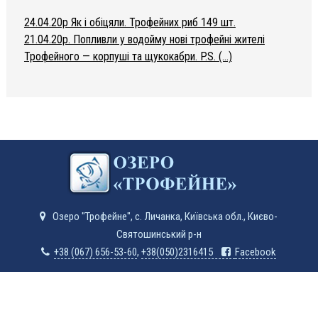
24.04.20р Як і обіцяли. Трофейних риб 149 шт.
21.04.20р. Попливли у водойму нові трофейні жителі
Трофейного — корпуші та щукокабри. P.S. (…)
Озеро "Трофейне", с. Личанка, Київська обл., Києво-
Святошинський р-н
+38 (067) 656-53-60
,
+38(050)2316415
Facebook